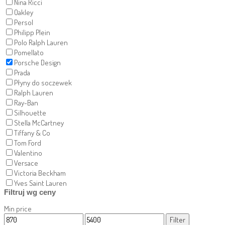
Nina Ricci
Oakley
Persol
Philipp Plein
Polo Ralph Lauren
Pomellato
Porsche Design
Prada
Płyny do soczewek
Ralph Lauren
Ray-Ban
Silhouette
Stella McCartney
Tiffany & Co
Tom Ford
Valentino
Versace
Victoria Beckham
Yves Saint Lauren
Filtruj wg ceny
Min price
Filter