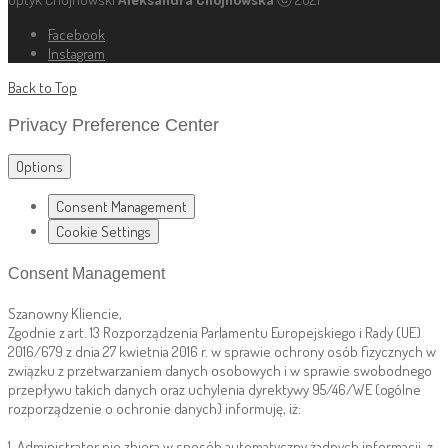
Facebook
Instagram
Back to Top
Privacy Preference Center
Options
Consent Management
Cookie Settings
Consent Management
Szanowny Kliencie,
Zgodnie z art. 13 Rozporządzenia Parlamentu Europejskiego i Rady (UE)
2016/679 z dnia 27 kwietnia 2016 r. w sprawie ochrony osób fizycznych w
związku z przetwarzaniem danych osobowych i w sprawie swobodnego
przepływu takich danych oraz uchylenia dyrektywy 95/46/WE (ogólne
rozporządzenie o ochronie danych) informuję, iż:
1. Administrator nie zbiera w sposób automatyczny żadnych informacji, z