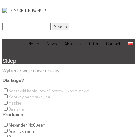
Home
News
About us
Offer
Contact
Sklep.
Wybierz swoje nowe okulary...
Dla kogo?
Soczewki kontaktowe
Soczewki kontaktowe
Korekcyjne
Korekcyjne
Męskie
Damskie
Producent:
Alexander McQueen
Ana Hickmann