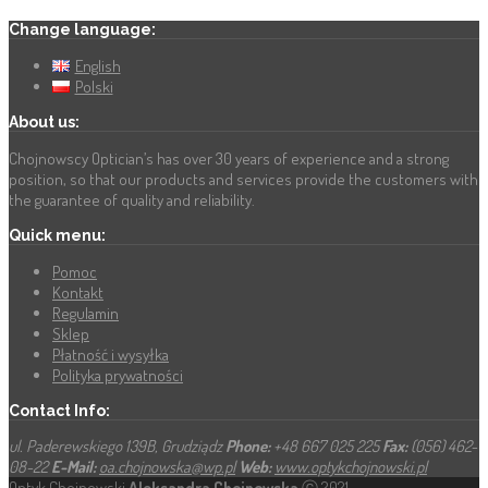
Change language:
English
Polski
About us:
Chojnowscy Optician’s has over 30 years of experience and a strong
position, so that our products and services provide the customers with
the guarantee of quality and reliability.
Quick menu:
Pomoc
Kontakt
Regulamin
Sklep
Płatność i wysyłka
Polityka prywatności
Contact Info:
ul. Paderewskiego 139B, Grudziądz
Phone:
+48 667 025 225
Fax:
(056) 462-
08-22
E-Mail:
oa.chojnowska@wp.pl
Web:
www.optykchojnowski.pl
Optyk Chojnowski
Aleksandra Chojnowska
ⓒ 2021