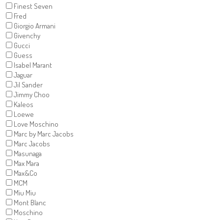
Finest Seven
Fred
Giorgio Armani
Givenchy
Gucci
Guess
Isabel Marant
Jaguar
Jil Sander
Jimmy Choo
Kaleos
Loewe
Love Moschino
Marc by Marc Jacobs
Marc Jacobs
Masunaga
Max Mara
Max&Co
MCM
Miu Miu
Mont Blanc
Moschino