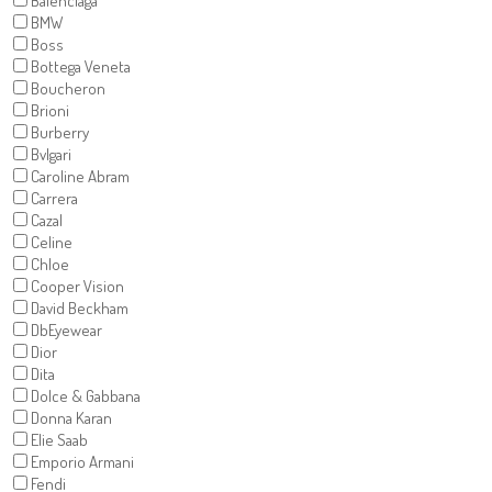
Balenciaga
BMW
Boss
Bottega Veneta
Boucheron
Brioni
Burberry
Bvlgari
Caroline Abram
Carrera
Cazal
Celine
Chloe
Cooper Vision
David Beckham
DbEyewear
Dior
Dita
Dolce & Gabbana
Donna Karan
Elie Saab
Emporio Armani
Fendi