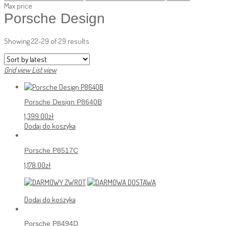
Max price
Porsche Design
Showing 22–29 of 29 results
Grid view
List view
Porsche Design P8640B
1,399.00
zł
Dodaj do koszyka
Porsche P8517C
1,178.00
zł
Dodaj do koszyka
Porsche P8494D