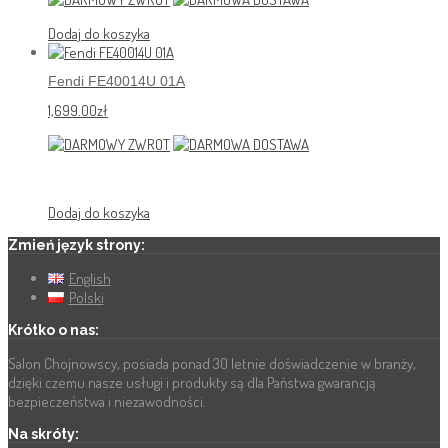
Dodaj do koszyka
Fendi FE40014U 01A
1,699.00
zł
Dodaj do koszyka
Zmień język strony:
English
Polski
Krótko o nas:
Salon Chojnowscy, posiada ponad 30 letnie doświadczenie w branży,
dzięki czemu nasze usługi i produkty są dla Państwa gwarancją
bezpieczeństwa i niezawodności.
Na skróty: