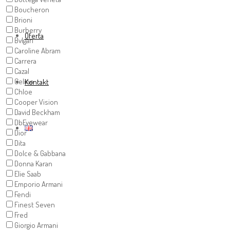
Boucheron
Brioni
Burberry
Oferta
Bvlgari
Caroline Abram
Carrera
Cazal
Celine
Kontakt
Chloe
Cooper Vision
David Beckham
DbEyewear
Dior
Dita
Dolce & Gabbana
Donna Karan
Elie Saab
Emporio Armani
Fendi
Finest Seven
Fred
Giorgio Armani