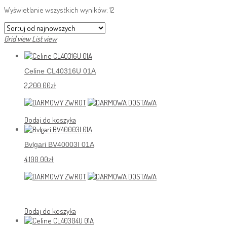
Wyświetlanie wszystkich wyników: 12
Grid view
List view
Celine CL40316U 01A
2,200.00
zł
Dodaj do koszyka
Bvlgari BV40003I 01A
4,100.00
zł
Dodaj do koszyka