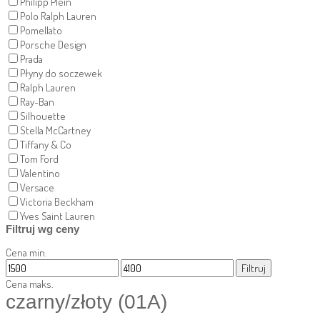
Philipp Plein
Polo Ralph Lauren
Pomellato
Porsche Design
Prada
Płyny do soczewek
Ralph Lauren
Ray-Ban
Silhouette
Stella McCartney
Tiffany & Co
Tom Ford
Valentino
Versace
Victoria Beckham
Yves Saint Lauren
Filtruj wg ceny
Cena min.
Filtruj
Cena maks.
czarny/złoty (01A)