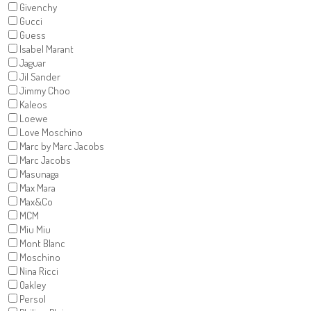
Givenchy
Gucci
Guess
Isabel Marant
Jaguar
Jil Sander
Jimmy Choo
Kaleos
Loewe
Love Moschino
Marc by Marc Jacobs
Marc Jacobs
Masunaga
Max Mara
Max&Co
MCM
Miu Miu
Mont Blanc
Moschino
Nina Ricci
Oakley
Persol