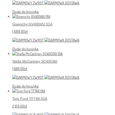
Dodaj do koszyka
Givenchy GV40045I 01A
1,689.00
zł
Dodaj do koszyka
Stella McCartney SC40036I
1,589.00
zł
Dodaj do koszyka
Tom Ford TF749 01A
2,129.00
zł