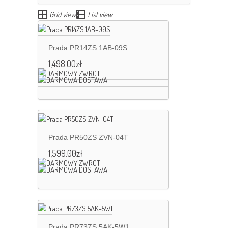
Grid view
List view
Prada PR14ZS 1AB-09S
1,498.00
zł
Prada PR50ZS ZVN-04T
1,599.00
zł
Prada PR73ZS 5AK-5W1