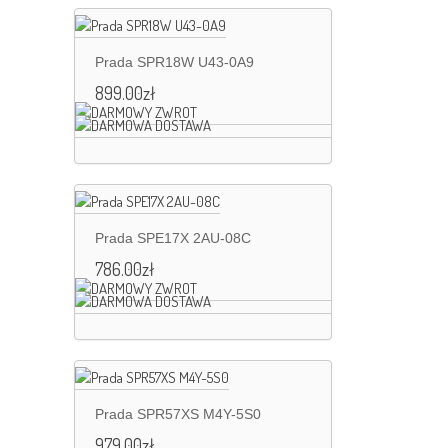
Prada SPR18W U43-0A9
899.00
zł
Prada SPE17X 2AU-08C
786.00
zł
Prada SPR57XS M4Y-5S0
979.00
zł