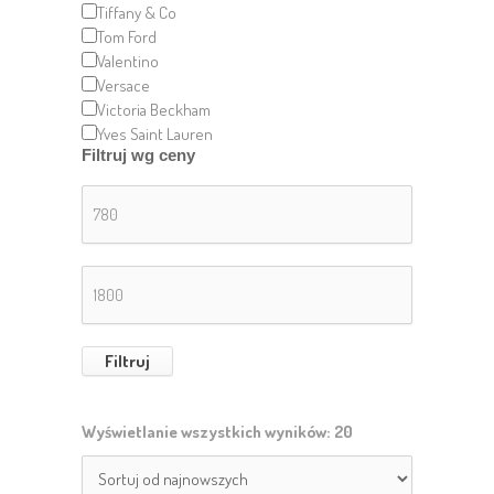
Tiffany & Co
Tom Ford
Valentino
Versace
Victoria Beckham
Yves Saint Lauren
Filtruj wg ceny
Cena
min.
Cena
maks.
Filtruj
Wyświetlanie wszystkich wyników: 20