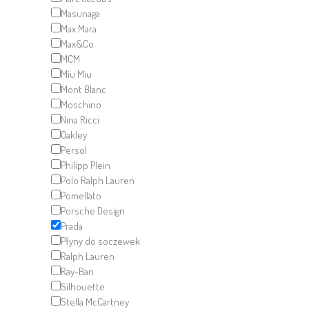
Masunaga
Max Mara
Max&Co
MCM
Miu Miu
Mont Blanc
Moschino
Nina Ricci
Oakley
Persol
Philipp Plein
Polo Ralph Lauren
Pomellato
Porsche Design
Prada
Płyny do soczewek
Ralph Lauren
Ray-Ban
Silhouette
Stella McCartney