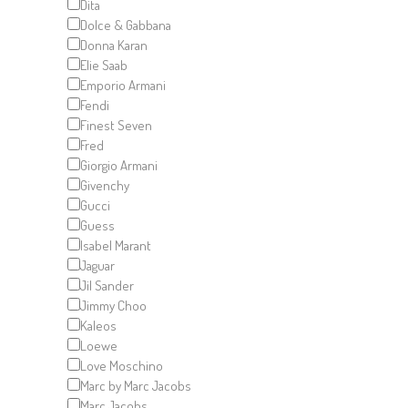
Dita
Dolce & Gabbana
Donna Karan
Elie Saab
Emporio Armani
Fendi
Finest Seven
Fred
Giorgio Armani
Givenchy
Gucci
Guess
Isabel Marant
Jaguar
Jil Sander
Jimmy Choo
Kaleos
Loewe
Love Moschino
Marc by Marc Jacobs
Marc Jacobs