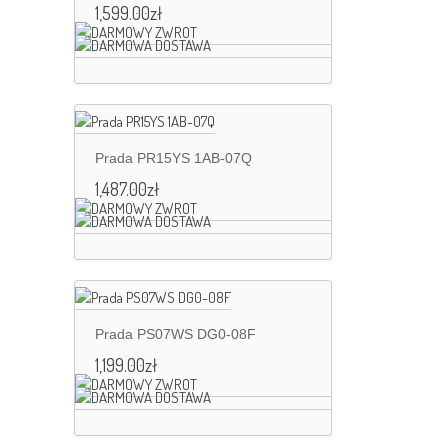
1,599.00
zł
Prada PR15YS 1AB-07Q
1,487.00
zł
Prada PS07WS DG0-08F
1,199.00
zł