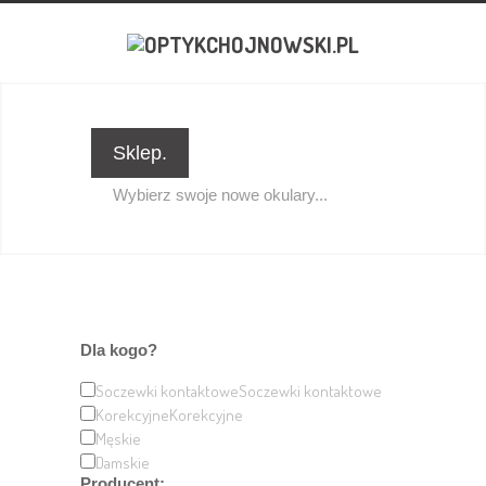
Sklep.
Wybierz swoje nowe okulary...
Dla kogo?
Soczewki kontaktowe
Soczewki kontaktowe
Korekcyjne
Korekcyjne
Męskie
Damskie
Producent: