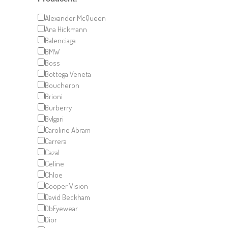
Alexander McQueen
Ana Hickmann
Balenciaga
BMW
Boss
Bottega Veneta
Boucheron
Brioni
Burberry
Bvlgari
Caroline Abram
Carrera
Cazal
Celine
Chloe
Cooper Vision
David Beckham
DbEyewear
Dior