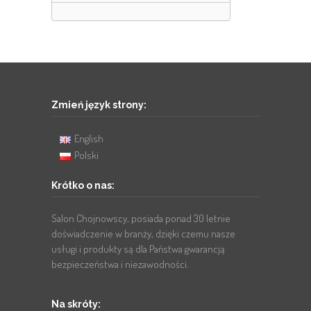
Zmień język strony:
English
Polski
Krótko o nas:
Salon Chojnowscy, posiada ponad 30 letnie
doświadczenie w branży, dzięki czemu nasze
usługi i produkty są dla Państwa gwarancją
bezpieczeństwa i niezawodności.
Na skróty: