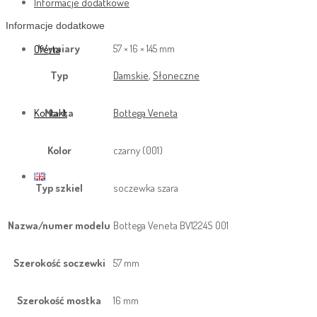
Informacje dodatkowe
Informacje dodatkowe
Wymiary
57 × 16 × 145 mm
Oferta
Typ
Damskie
,
Słoneczne
Marka
Bottega Veneta
Kontakt
Kolor
czarny (001)
Typ szkiel
soczewka szara
Nazwa/numer modelu
Bottega Veneta BV1224S 001
Szerokość soczewki
57 mm
Szerokość mostka
16 mm