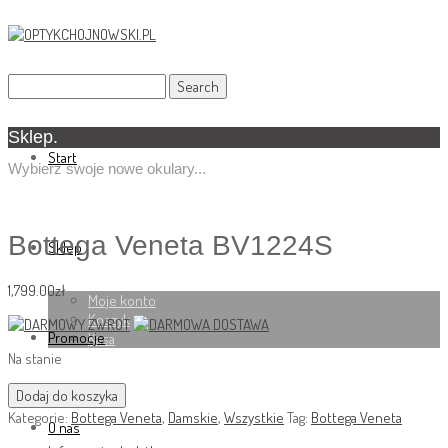
Sklep.
Start
Wybierz swoje nowe okulary...
Bottega Veneta BV1224S
Sklep
1,799.00
zł
Moje konto
Koszyk
Promocje
Kasa
Na stanie
Dodaj do koszyka
Kategorie:
Bottega Veneta
,
Damskie
,
Wszystkie
Tag:
Bottega Veneta
O nas