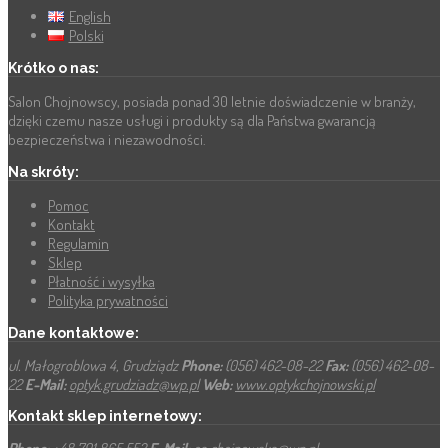
English
Polski
Krótko o nas:
Salon Chojnowscy, posiada ponad 30 letnie doświadczenie w branży,
dzięki czemu nasze usługi i produkty są dla Państwa gwarancją
bezpieczeństwa i niezawodności.
Na skróty:
Pomoc
Kontakt
Regulamin
Sklep
Płatność i wysyłka
Polityka prywatności
Dane kontaktowe:
ul. Małogroblowa 4, Grudziądz
Phone:
(056) 462-08-22
Fax:
(056) 462-08-
22
E-Mail:
optyk.grudziadz@wp.pl
Web:
www.optykchojnowski.pl
Kontakt sklep internetowy: