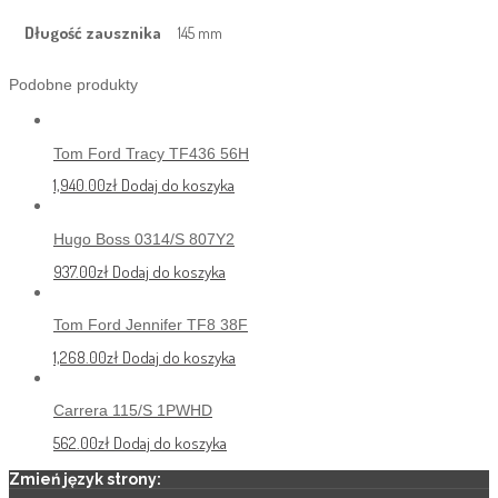
Długość zausznika
145 mm
Podobne produkty
Tom Ford Tracy TF436 56H
1,940.00
zł
Dodaj do koszyka
Hugo Boss 0314/S 807Y2
937.00
zł
Dodaj do koszyka
Tom Ford Jennifer TF8 38F
1,268.00
zł
Dodaj do koszyka
Carrera 115/S 1PWHD
562.00
zł
Dodaj do koszyka
Zmień język strony: