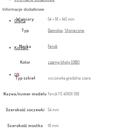
Informacje dodatkowe
Wymiary
54 × 18 × 140 mm
Oferta
Typ
Damskie
,
Słoneczne
Marka
Fendi
Kontakt
Kolor
czarny/złoty (01B)
Typ szkieł
soczewka gradalna szara
Nazwa/numer modelu
Fendi FE 40161I 01B
Szerokość soczewki
54 mm
Szerokość mostka
18 mm