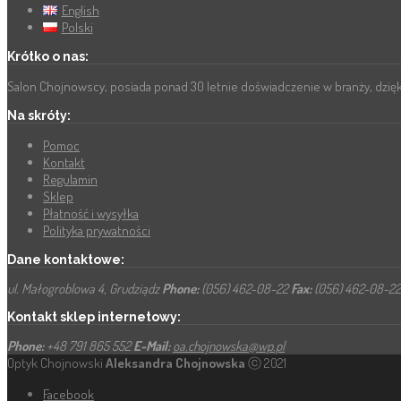
English
Polski
Krótko o nas:
Salon Chojnowscy, posiada ponad 30 letnie doświadczenie w branży, dzięk
Na skróty:
Pomoc
Kontakt
Regulamin
Sklep
Płatność i wysyłka
Polityka prywatności
Dane kontaktowe:
ul. Małogroblowa 4, Grudziądz
Phone:
(056) 462-08-22
Fax:
(056) 462-08-2
Kontakt sklep internetowy:
Phone:
+48 791 865 552
E-Mail:
oa.chojnowska@wp.pl
Optyk Chojnowski
Aleksandra Chojnowska
ⓒ 2021
Facebook