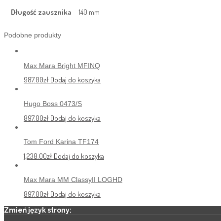
Długość zausznika
140 mm
Podobne produkty
Max Mara Bright MFINQ
987.00
zł
Dodaj do koszyka
Hugo Boss 0473/S
897.00
zł
Dodaj do koszyka
Tom Ford Karina TF174
1,238.00
zł
Dodaj do koszyka
Max Mara MM ClassyII LOGHD
897.00
zł
Dodaj do koszyka
Zmień język strony: