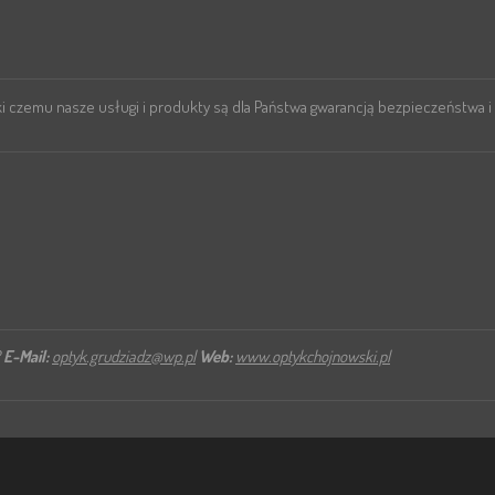
i czemu nasze usługi i produkty są dla Państwa gwarancją bezpieczeństwa i
2
E-Mail:
optyk.grudziadz@wp.pl
Web:
www.optykchojnowski.pl