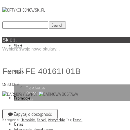
Sklep.
Start
Wybierz swoje nowe okulary...
Fendi FE 40161I 01B
Sklep
1,900.00
zł
Moje konto
Koszyk
Promocje
Kasa
Zapytaj o dostępność
Kategorie:
Damskie
,
Fendi
,
Wszystkie
Tag:
Fendi
O nas
Informacje dodatkowe