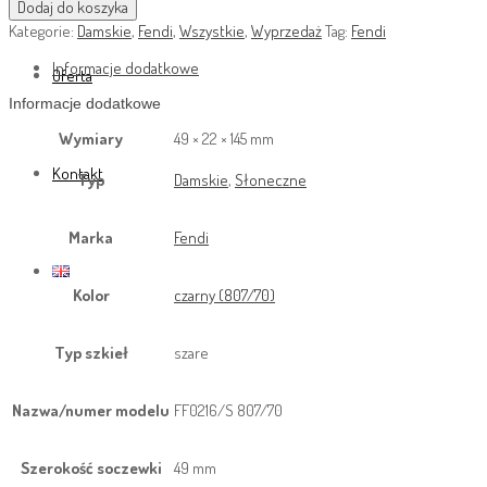
Dodaj do koszyka
Kategorie:
Damskie
,
Fendi
,
Wszystkie
,
Wyprzedaż
Tag:
Fendi
Informacje dodatkowe
Oferta
Informacje dodatkowe
Wymiary
49 × 22 × 145 mm
Kontakt
Typ
Damskie
,
Słoneczne
Marka
Fendi
Kolor
czarny (807/70)
Typ szkieł
szare
Nazwa/numer modelu
FF0216/S 807/70
Szerokość soczewki
49 mm