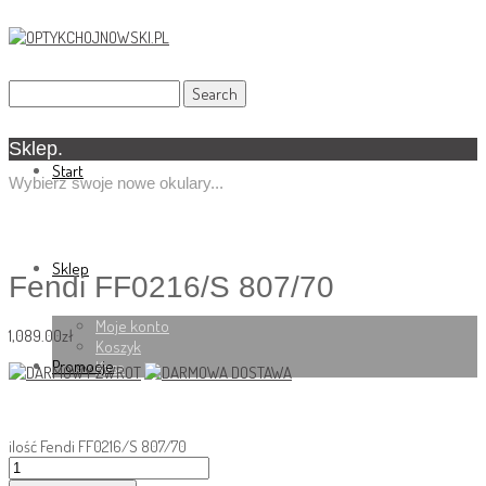
Sklep.
Start
Wybierz swoje nowe okulary...
Sklep
Fendi FF0216/S 807/70
Moje konto
1,089.00
zł
Koszyk
Promocje
Kasa
ilość Fendi FF0216/S 807/70
O nas