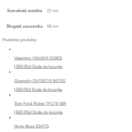
Szerokość mostka
22 mm
Długość zausznika
145 mm
Podobne produkty
Valentino V5618/S D28E5
1,300.00
zł
Dodaj do koszyka
Givenchy GV7007/S 807SS
1,599.00
zł
Dodaj do koszyka
Tom Ford Rickie TF179 48F
1,660.00
zł
Dodaj do koszyka
Hugo Boss 0347/S