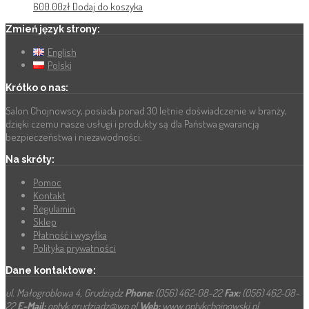
600.00
zł
Dodaj do koszyka
Zmień język strony:
English
Polski
Krótko o nas:
Salon Chojnowscy, posiada ponad 30 letnie doświadczenie w branży,
dzięki czemu nasze usługi i produkty są dla Państwa gwarancją
bezpieczeństwa i niezawodności.
Na skróty:
Pomoc
Kontakt
Regulamin
Sklep
Płatność i wysyłka
Polityka prywatności
Dane kontaktowe:
ul. Małogroblowa 4, Grudziądz
Phone:
(056) 462-08-22
Fax:
(056) 462-08-
22
E-Mail:
optyk.grudziadz@wp.pl
Web:
www.optykchojnowski.pl