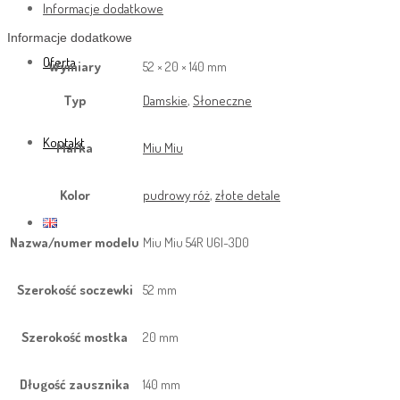
Informacje dodatkowe
Informacje dodatkowe
Oferta
Wymiary
52 × 20 × 140 mm
Typ
Damskie
,
Słoneczne
Kontakt
Marka
Miu Miu
Kolor
pudrowy róż
,
złote detale
Nazwa/numer modelu
Miu Miu 54R U6I-3D0
Szerokość soczewki
52 mm
Szerokość mostka
20 mm
Długość zausznika
140 mm