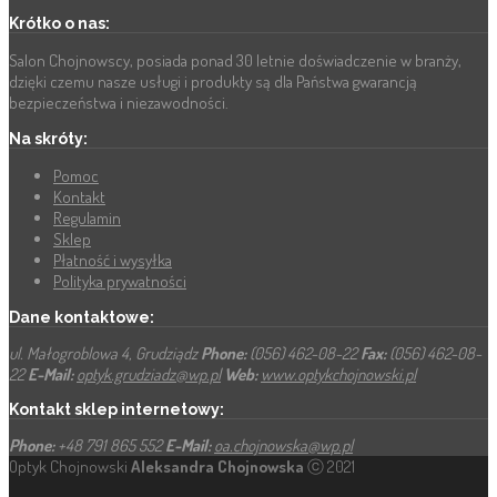
Krótko o nas:
Salon Chojnowscy, posiada ponad 30 letnie doświadczenie w branży,
dzięki czemu nasze usługi i produkty są dla Państwa gwarancją
bezpieczeństwa i niezawodności.
Na skróty:
Pomoc
Kontakt
Regulamin
Sklep
Płatność i wysyłka
Polityka prywatności
Dane kontaktowe:
ul. Małogroblowa 4, Grudziądz
Phone:
(056) 462-08-22
Fax:
(056) 462-08-
22
E-Mail:
optyk.grudziadz@wp.pl
Web:
www.optykchojnowski.pl
Kontakt sklep internetowy:
Phone:
+48 791 865 552
E-Mail:
oa.chojnowska@wp.pl
Optyk Chojnowski
Aleksandra Chojnowska
ⓒ 2021