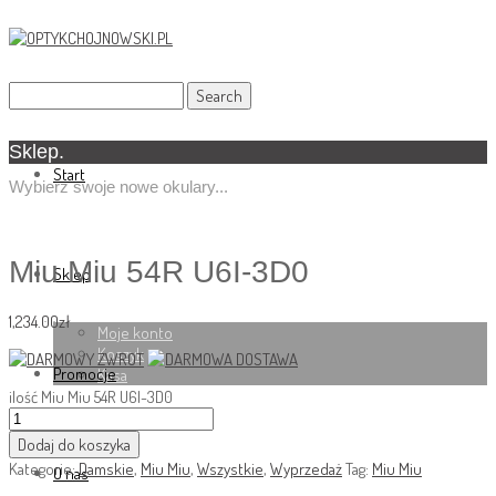
Sklep.
Start
Wybierz swoje nowe okulary...
Miu Miu 54R U6I-3D0
Sklep
1,234.00
zł
Moje konto
Koszyk
Promocje
Kasa
ilość Miu Miu 54R U6I-3D0
Dodaj do koszyka
Kategorie:
Damskie
,
Miu Miu
,
Wszystkie
,
Wyprzedaż
Tag:
Miu Miu
O nas