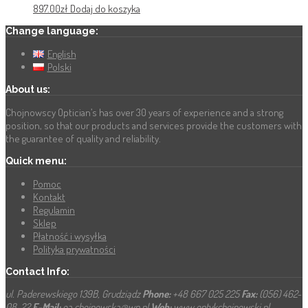
897.00
zł
Dodaj do koszyka
Change language:
English
Polski
About us:
Chojnowscy Optician’s has over 30 years of experience and a strong
position, so that our products and services provide the customers with
the guarantee of quality and reliability.
Quick menu:
Pomoc
Kontakt
Regulamin
Sklep
Płatność i wysyłka
Polityka prywatności
Contact Info:
ul. Paderewskiego 139B, Grudziądz
Phone:
+48 667 025 225
Fax:
(056) 462-
08-22
E-Mail:
oa.chojnowska@wp.pl
Web:
www.optykchojnowski.pl