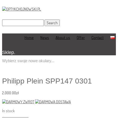
Home
News
About us
Offer
Contact
Sklep.
Wybierz swoje nowe okulary...
Philipp Plein SPP147 0301
2,000.00
zł
In stock