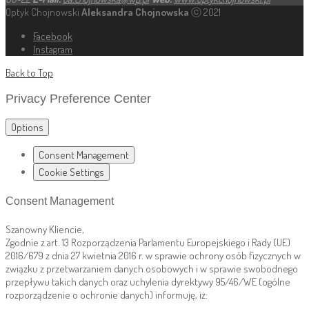
Optyk Chojnowski
Aleksandra Chojnowska
ⓒ 2021
Facebook
Instagram
Back to Top
Privacy Preference Center
Options
Consent Management
Cookie Settings
Consent Management
Szanowny Kliencie,
Zgodnie z art. 13 Rozporządzenia Parlamentu Europejskiego i Rady (UE)
2016/679 z dnia 27 kwietnia 2016 r. w sprawie ochrony osób fizycznych w
związku z przetwarzaniem danych osobowych i w sprawie swobodnego
przepływu takich danych oraz uchylenia dyrektywy 95/46/WE (ogólne
rozporządzenie o ochronie danych) informuję, iż: