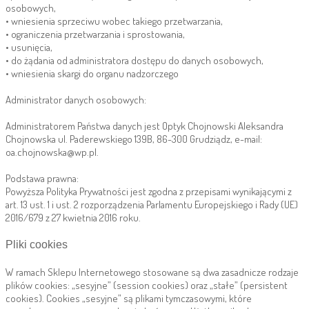
osobowych,
• wniesienia sprzeciwu wobec takiego przetwarzania,
• ograniczenia przetwarzania i sprostowania,
• usunięcia,
• do żądania od administratora dostępu do danych osobowych,
• wniesienia skargi do organu nadzorczego
Administrator danych osobowych:
Administratorem Państwa danych jest Optyk Chojnowski Aleksandra
Chojnowska ul. Paderewskiego 139B, 86-300 Grudziądz, e-mail:
oa.chojnowska@wp.pl.
Podstawa prawna:
Powyższa Polityka Prywatności jest zgodna z przepisami wynikającymi z
art. 13 ust. 1 i ust. 2 rozporządzenia Parlamentu Europejskiego i Rady (UE)
2016/679 z 27 kwietnia 2016 roku.
Pliki cookies
W ramach Sklepu Internetowego stosowane są dwa zasadnicze rodzaje
plików cookies: „sesyjne” (session cookies) oraz „stałe” (persistent
cookies). Cookies „sesyjne” są plikami tymczasowymi, które