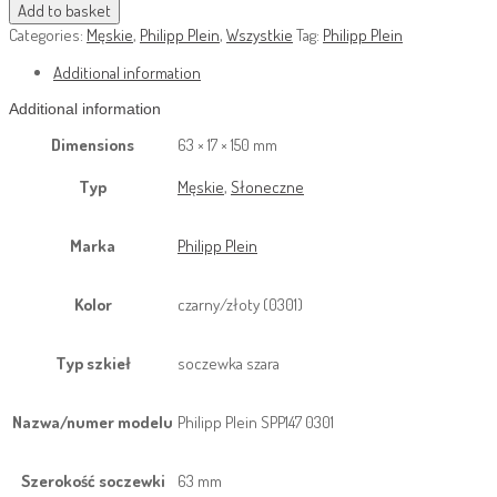
Add to basket
Categories:
Męskie
,
Philipp Plein
,
Wszystkie
Tag:
Philipp Plein
Additional information
Additional information
Dimensions
63 × 17 × 150 mm
Typ
Męskie
,
Słoneczne
Marka
Philipp Plein
Kolor
czarny/złoty (0301)
Typ szkieł
soczewka szara
Nazwa/numer modelu
Philipp Plein SPP147 0301
Szerokość soczewki
63 mm