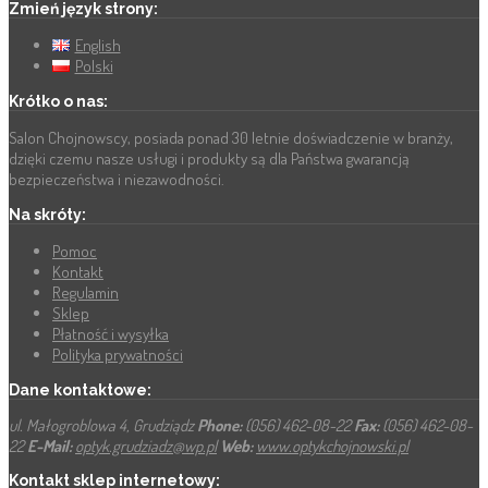
Zmień język strony:
English
Polski
Krótko o nas:
Salon Chojnowscy, posiada ponad 30 letnie doświadczenie w branży,
dzięki czemu nasze usługi i produkty są dla Państwa gwarancją
bezpieczeństwa i niezawodności.
Na skróty:
Pomoc
Kontakt
Regulamin
Sklep
Płatność i wysyłka
Polityka prywatności
Dane kontaktowe:
ul. Małogroblowa 4, Grudziądz
Phone:
(056) 462-08-22
Fax:
(056) 462-08-
22
E-Mail:
optyk.grudziadz@wp.pl
Web:
www.optykchojnowski.pl
Kontakt sklep internetowy: