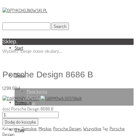
Sklep.
Start
Wybierz swoje nowe okulary...
Porsche Design 8686 B
Sklep
1,299.00
zł
Moje konto
Koszyk
Promocje
Kasa
ilość Porsche Design 8686 B
Dodaj do koszyka
Kategorie:
Damskie
,
Męskie
,
Porsche Design
,
Wszystkie
Tag:
Porsche
O nas
Design