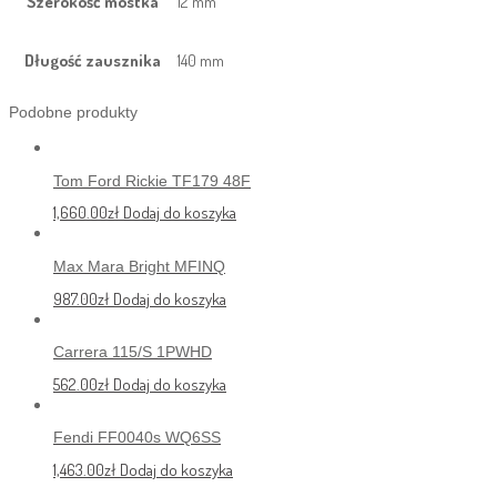
Szerokość mostka
12 mm
Długość zausznika
140 mm
Podobne produkty
Tom Ford Rickie TF179 48F
1,660.00
zł
Dodaj do koszyka
Max Mara Bright MFINQ
987.00
zł
Dodaj do koszyka
Carrera 115/S 1PWHD
562.00
zł
Dodaj do koszyka
Fendi FF0040s WQ6SS
1,463.00
zł
Dodaj do koszyka