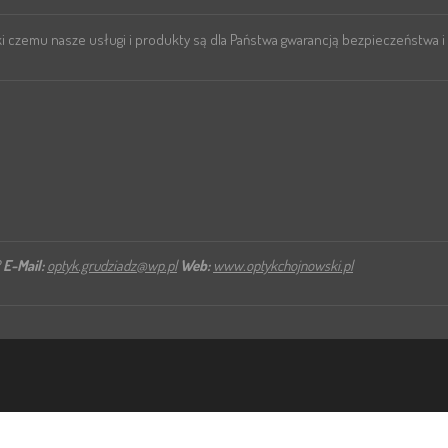
i czemu nasze usługi i produkty są dla Państwa gwarancją bezpieczeństwa i
2
E-Mail:
optyk.grudziadz@wp.pl
Web:
www.optykchojnowski.pl