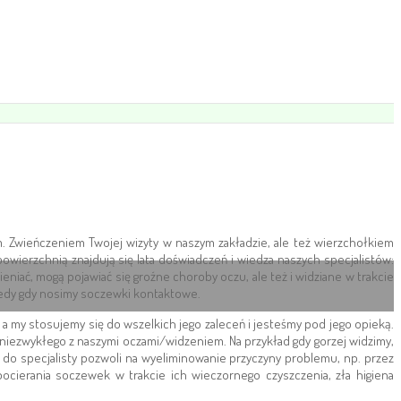
. Zwieńczeniem Twojej wizyty w naszym zakładzie, ale też wierzchołkiem
wierzchnią znajdują się lata doświadczeń i wiedza naszych specjalistów:
iać, mogą pojawiać się groźne choroby oczu, ale też i widziane w trakcie
tedy gdy nosimy soczewki kontaktowe.
 my stosujemy się do wszelkich jego zaleceń i jesteśmy pod jego opieką.
niezwykłego z naszymi oczami/widzeniem. Na przykład gdy gorzej widzimy,
 do specjalisty pozwoli na wyeliminowanie przyczyny problemu, np. przez
cierania soczewek w trakcie ich wieczornego czyszczenia, zła higiena