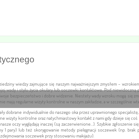
ptycznego
ziedziny wiedzy zajmujące się naszym najważniejszym zmysłem – wzrokiem
j wady i stylu życia okulary lub soczewki kontaktowe. Pod niewidoczną po
Twoje bezpieczeństwo i dobre widzenie. Niestety wady wzroku mogą się zmien
e mają regularne wizyty kontrolne w naszym zakładzie, a w szczególnie w
 dobrane indywidualnie do naszego oka przez uprawnionego specjalistę, a
e wizyty kontrolne oraz natychmiastowy kontakt z nami gdy dzieje się coś 
sze oczy wyglądają inaczej (są zaczerwienione…). Szybkie zgłoszenie się
1 pary) lub też skorygowanie metody pielęgnacji soczewek (np. brak po
a i zdejmowania soczewek przy stosowaniu makijażu).