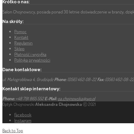
Krótko o nas:
Salon Chojnowscy, posiada ponad 30 letnie doświadczenie w branży, dzięk
Na skróty:
Pomoc
Kontakt
Regulamin
Sklep
Płatność i wysyłka
Polityka prywatności
Dane kontaktowe:
ul. Małogroblowa 4, Grudziądz
Phone:
(056) 462-08-22
Fax:
(056) 462-08-2
Kontakt sklep internetowy:
Phone:
+48 791 865 552
E-Mail:
oa.chojnowska@wp.pl
Optyk Chojnowski
Aleksandra Chojnowska
ⓒ 2021
Facebook
Instagram
Back to Top