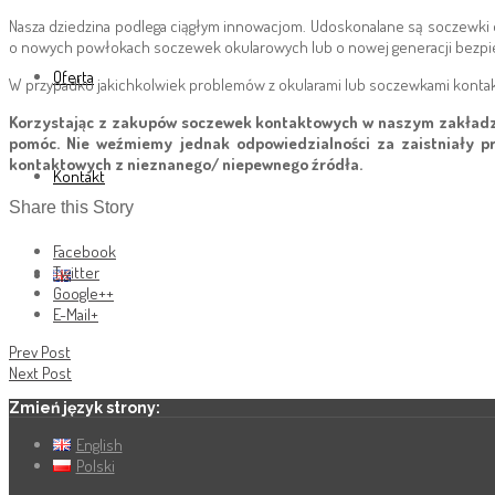
Nasza dziedzina podlega ciągłym innowacjom. Udoskonalane są soczewki o
o nowych powłokach soczewek okularowych lub o nowej generacji bezpi
Oferta
W przypadku jakichkolwiek problemów z okularami lub soczewkami kontak
Korzystając z zakupów soczewek kontaktowych w naszym zakładzie 
pomóc. Nie weźmiemy jednak odpowiedzialności za zaistniały pr
kontaktowych z nieznanego/ niepewnego źródła.
Kontakt
Share this Story
Facebook
Twitter
Google++
E-Mail+
Prev Post
Next Post
Zmień język strony:
English
Polski