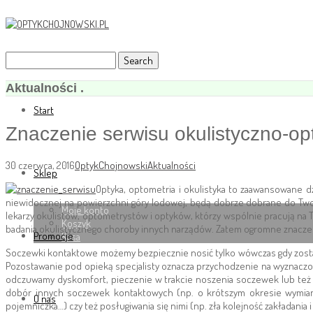
Aktualności .
Start
Znaczenie serwisu okulistyczno-o
30 czerwca, 2016
OptykChojnowski
Aktualności
Sklep
Optyka, optometria i okulistyka to zaawansowane d
niewidocznej na powierzchni góry lodowej, będą dobrze dobrane do Twoje
Moje konto
lekarzy okulistów, optometrystów i optyków, którzy wspólnie pracują na 
Koszyk
badania okulistycznego choroby innych narządów. Zatem ogromne znaczeni
Promocje
Kasa
Soczewki kontaktowe możemy bezpiecznie nosić tylko wówczas gdy zostały
Pozostawanie pod opieką specjalisty oznacza przychodzenie na wyznaczon
odczuwamy dyskomfort, pieczenie w trakcie noszenia soczewek lub też na
dobór innych soczewek kontaktowych (np. o krótszym okresie wymiany 
O nas
pojemniczka…) czy też posługiwania się nimi (np. zła kolejność zakładani